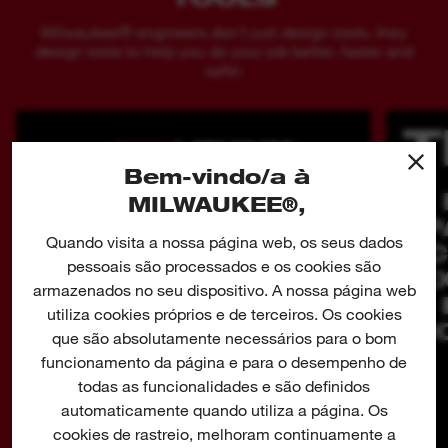
Milwaukee® engineers don't just design tools, they
design tools to help you do your job better, faster and
safer.
Bem-vindo/a à
MILWAUKEE®,
UMA BATERIA
P
Quando visita a nossa página web, os seus dados
REDLITHIUM™ USB*
C
pessoais são processados e os cookies são
FORNECE
E
armazenados no seu dispositivo. A nossa página web
utiliza cookies próprios e de terceiros. Os cookies
MAIS DE 8 HORAS DE AUTONOMIA POR
C
que são absolutamente necessários para o bom
CARGA, SUBSTITUINDO ATÉ 6.000 PILHAS
funcionamento da página e para o desempenho de
ALCALINAS AA
todas as funcionalidades e são definidos
automaticamente quando utiliza a página. Os
cookies de rastreio, melhoram continuamente a