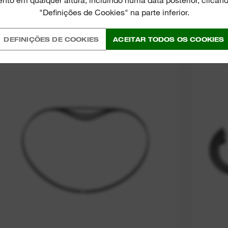
"Definições de Cookies" na parte inferior.
DEFINIÇÕES DE COOKIES
ACEITAR TODOS OS COOKIES
Bandsaw blade 685.80 mm blade
length