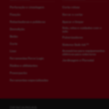
Perfuração e cinzelagem
Corta-relvas
Fixação
Serrar e cortar
Rebarbadoras e polidoras
Aparar e limpar
Solo, relva e cuidados com o
Demolição
solo
Betão
Pulverizadores
Corte
Sistema Quik-lok™
Acessórios para equipamentos
Lixar
elétricos para exteriores
Ferramentas Force Logic
Jardinagem e Florestal
Rádios e altifalantes
Powerpacks
Ferramentas especializadas
DESCARGAS