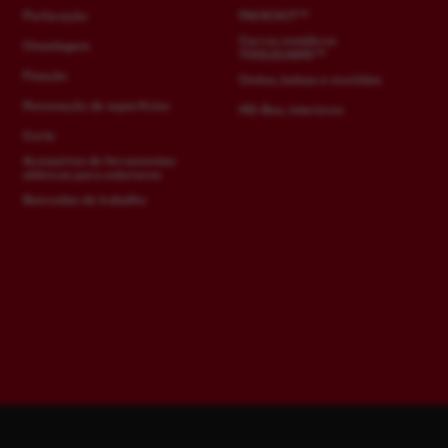
Perfuração
PACKOUT™
Carros metálicos
Cinzelagem
TOOLGUARD™
Fixação
Cintos, bolsas e mochilas
Renovação de superfícies
HD-Box, interiores
Corte
Acessórios de ferramentas
elétricas para exteriores
Bancadas de trabalho