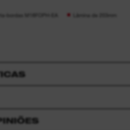
orta-bordas M18FOPH-EA
Lâmina de 203mm
ICAS
PINIÕES