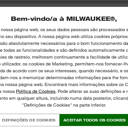
Bem-vindo/a à MILWAUKEE®,
a nossa página web, os seus dados pessoais são processados e
 seu dispositivo. A nossa página web utiliza cookies próprios 
 são absolutamente necessários para o bom funcionamento da 
todas as funcionalidades e são definidos automaticamente q
ies de rastreio, melhoram continuamente a facilidade de util
 utilizador, os cookies de Marketing, permitem-nos fornecer-l
da de acordo com os seus interesses, quando necessário, e o
udam-nos a memorizar determinadas informações para lhe for
na nossa página web. Encontrará mais informações sobre os 
na nossa
Política de Cookies
. Pode alterar as suas definições e 
nto em qualquer altura, incluindo numa data posterior, clican
Holster for M12BLPRS
Rep
"Definições de Cookies" na parte inferior.
DEFINIÇÕES DE COOKIES
ACEITAR TODOS OS COOKIES