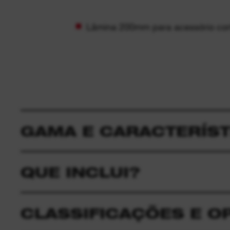
Lâmina 200mm para acessório c
GAMA E CARACTERÍST
QUE INCLUI?
CLASSIFICAÇÕES E O