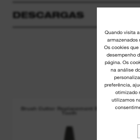
DESCARGAS
Quando visita 
armazenados no
Os cookies que
desempenho de 
página. Os cook
na análise do
personaliza
preferência, aj
otimizado 
utilizamos 
consentime
Brush Cutter Replacement Blade 4-
Tooth