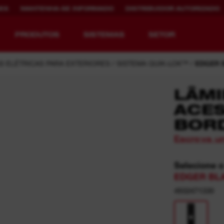
ES
MANTENHA-SE INFORMADO
DISTRIBUIDOR AUTORIZADO
PRODUTOS
SISTEMAS
SETOR
 ELÉTRICAS PARA EXTERIORES
SISTEMA QUIK-LOK™
EDGER 
LÂM
ACES
REDEFININDO O
CARREGAMENTO
BOR
CONCEITO DE
MAIS RÁPIDO.
EQUIPAMENTO.
MAIOR
Escreva u
AUTONOMIA.
MAIOR VIDA
ÚTIL.
MX FUEL™ Overview
Selecione 
SISTEMA REDLITHIUM™ USB
EDGER BLA
4932471330