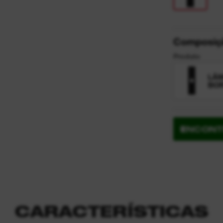
Composiç
Produto
LÂM
BO
ENCONT
CARACTERÍSTICAS