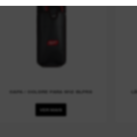
CAPA / COLDRE PARA M12 BLPRS
L
VER MAIS