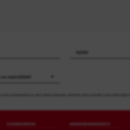
 sua especialidade*
 como processamos os seus dados pessoais, incluindo como cancelar a sua subscrição 
ACESSÓRIOS
ARMAZENAMENTO