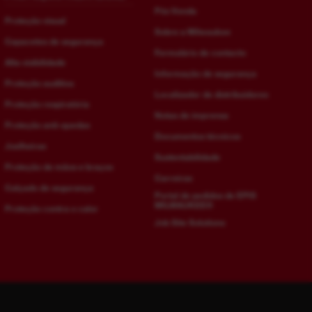
Pós Venda
Proteção visual
Sobre a Milwaukee
Capacetes de segurança
Formulário de contacto
Alta visibilidade
Informação de segurança
Proteção auditiva
Localizador de distribuidores
Proteção respiratória
Notas de imprensa
Proteção anti-quedas
Documentos técnicos
Joelheiras
Sustentabilidade
Proteção de mãos e braços
Carreiras
Calçado de segurança
Portal de pedidos de EPIS
MILWAUKEE®
Proteção contra o calor
Job Site Solutions
Alemão - Alemanha
Holandês - Bélgica
de-
nl-
DE
BE
Alemão - Áustria
Holandês - Países Baixos NL
de-
nl-