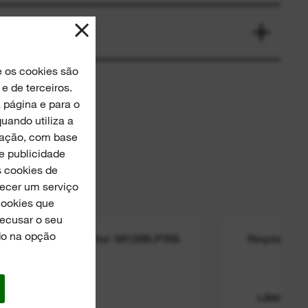
 os cookies são
e de terceiros.
página e para o
uando utiliza a
ização, com base
he publicidade
s cookies de
necer um serviço
Cookies que
recusar o seu
do na opção
lacement Blade for M12BLPRS
Replaceme
LÂMINA 