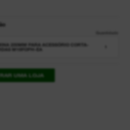
ão
Quantidade
INA 200MM PARA ACESSÓRIO CORTA-
1
RDAS M18FOPH-EA
RAR UMA LOJA