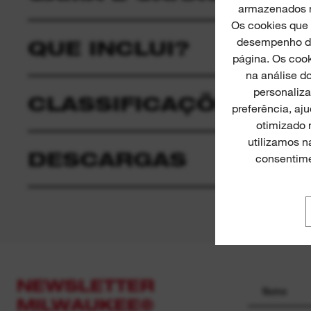
armazenados no
Os cookies que
desempenho de 
QUE INCLUI?
página. Os cook
na análise do
personaliza
CLASSIFICAÇÕES E O
preferência, aj
otimizado 
utilizamos 
DESCARGAS
consentime
NEWSLETTER
MILWAUKEE®