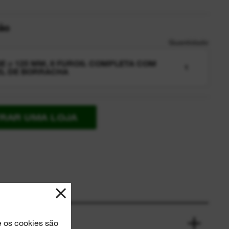
ão
Quantidade
E ⌀ 125 MM, 8 FUROS. COMPLETA COM
1
L DE BORRACHA
RAR UMA LOJA
 os cookies são