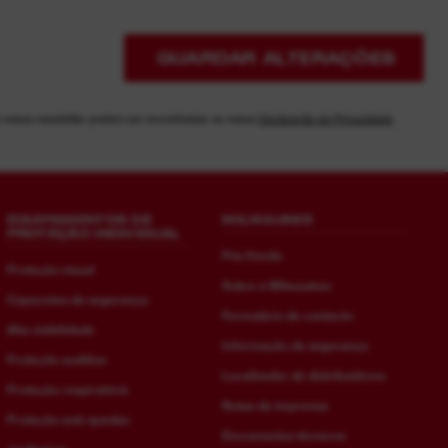
GUARDAR ALTERAÇÕES
à nossa newsletter podem ser encontradas na nossa
Declaração de Privacidade
EQUIPAMENTOS DE
MILWAUKEE
PROTEÇÃO INDIVIDUAL
Pós Venda
Proteção visual
Sobre a Milwaukee
Capacetes de segurança
Formulário de contacto
Alta visibilidade
Informação de segurança
Proteção auditiva
Localizador de distribuidores
Proteção respiratória
Notas de imprensa
Proteção anti-quedas
Documentos técnicos