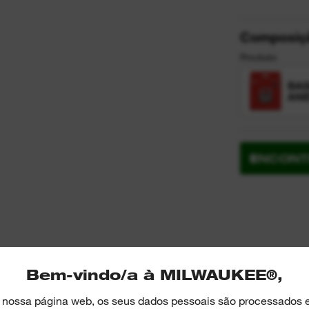
Composiç
Produto
BAS
ANE
ENCONT
Bem-vindo/a à MILWAUKEE®,
ICAS
a nossa página web, os seus dados pessoais são processados e