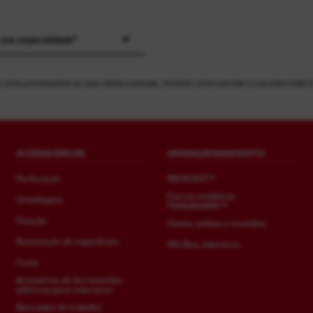
 sua especialidade*
 como processamos os seus dados pessoais, incluindo como cancelar a sua subscrição 
ACESSÓRIOS
ARMAZENAMENTO
Perfuração
PACKOUT™
Carros metálicos
Cinzelagem
TOOLGUARD™
Fixação
Cintos, bolsas e mochilas
Renovação de superfícies
HD-Box, interiores
Corte
Acessórios de ferramentas
elétricas para exteriores
Bancadas de trabalho