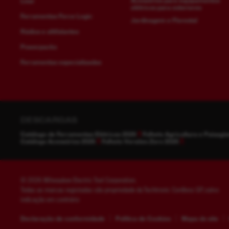
Acessórios para equipamentos
Lixar
elétricos para exteriores
Ferramentas Force Logic
Jardinagem e Florestal
Rádios e altifalantes
Powerpacks
Ferramentas especializadas
DESCARGAS
Catálogo de Ferramentas Elétricas 2026
Folheto Agricultura e Paisag
Catálogo Acessórios 2026
Folheto Versões Zero 2026
© 2026 Milwaukee Electric Tool Corporation.
Todas as marcas registadas são propriedade da Techtronic Cordless GP, salvo
indicação em contrário
Declaração de conformidade
Política de Cookies
Mapa do site