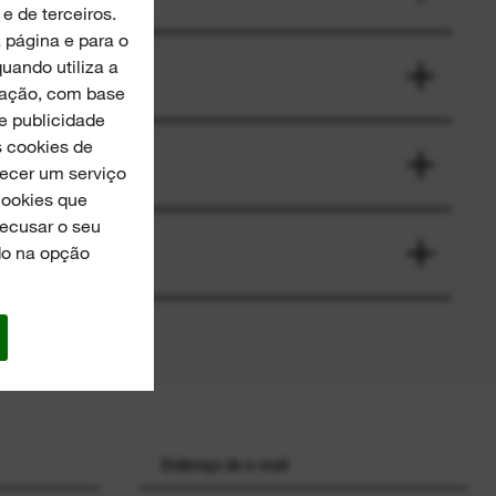
e de terceiros.
página e para o
uando utiliza a
ização, com base
he publicidade
s cookies de
necer um serviço
Cookies que
recusar o seu
do na opção