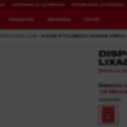
ES
MANTENHA-SE INFORMADO
DISTRIBUIDOR AUTORIZADO
PRODUTOS
SISTEMAS
SETOR
ENTOS PARA LIXAR
SYSTEM ATTACHMENTS RANDOM ORBITAL
DISP
LIXA
REDEFININDO O
CARREGAMENTO
Escreva u
CONCEITO DE
MAIS RÁPIDO.
EQUIPAMENTO.
MAIOR
AUTONOMIA.
MAIOR VIDA
Selecione 
ÚTIL.
MX FUEL™ Overview
125 MM 8 H
SISTEMA REDLITHIUM™ USB
4932430091