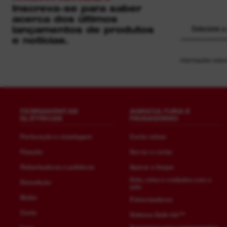
Inscreva-se para saber
acerca dos últimos
lançamentos de produtos
Selecione a
e notícias.
Informações sobre
FERRAMENTAS
AGRICULTURA E
ELÉTRICAS
PAISAGISMO
Perfuração e cinzelagem
Corta-relvas
Fixação
Serrar e cortar
Rebarbadoras e polidoras
Aparar e limpar
Solo, relva e cuidados com o
Demolição
solo
Betão
Pulverizadores
Corte
Sistema Quik-lok™