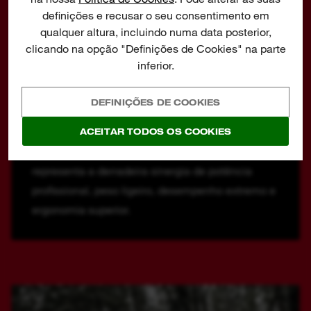
definições e recusar o seu consentimento em
qualquer altura, incluindo numa data posterior,
clicando na opção "Definições de Cookies" na parte
inferior.
UM SISTEMA, MAIS DE
DEFINIÇÕES DE COOKIES
325 FERRAMENTAS
ACEITAR TODOS OS COOKIES
O sistema sem fios M18™ da MILWAUKEE®
representa a derradeira sinergia de potência
profissional, peso ligeiro, desempenho extremo e
ergonomia superior.