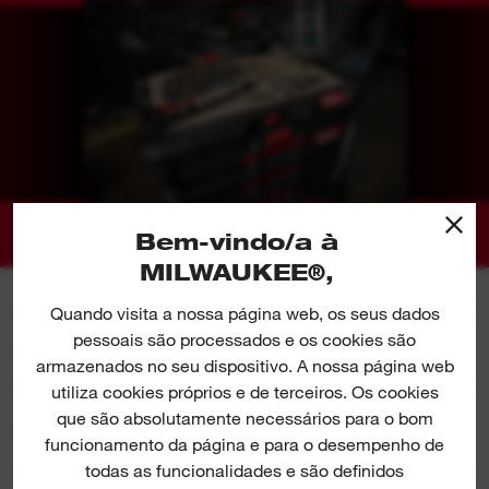
Bem-vindo/a à
MILWAUKEE®,
Quando visita a nossa página web, os seus dados
pessoais são processados e os cookies são
GAMA E CARACTERÍSTICAS
armazenados no seu dispositivo. A nossa página web
utiliza cookies próprios e de terceiros. Os cookies
que são absolutamente necessários para o bom
QUE INCLUI?
funcionamento da página e para o desempenho de
todas as funcionalidades e são definidos