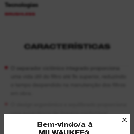
Tecnologias
CARACTERÍSTICAS
O separador ciclónico integrado proporciona
uma vida útil do filtro até 9x superior, reduzindo
o tempo despendido na manutenção dos filtros
em obra.
O design ergonómico e equilibrado proporciona
uma experiência de limpeza confortável.
Bem-vindo/a à
Quando combinado com uma bateria
M18™
MILWAUKEE®,
REDLITHIUM™, o aspirador de mão oferece