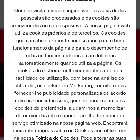
mais de 20 minutos de autonomia contínua
VER MAIS
Quando visita a nossa página web, os seus dados
pessoais são processados e os cookies são
O filtro de elevada eficiência recolhe 99,97%
armazenados no seu dispositivo. A nossa página web
das partículas em suspensão no ar até 0,3
utiliza cookies próprios e de terceiros. Os cookies
mícrones e está classificado como Classe L
que são absolutamente necessários para o bom
GALERIA
funcionamento da página e para o desempenho de
A luz LED de 360°, sem sombras, ilumina a área
todas as funcionalidades e são definidos
de limpeza
automaticamente quando utiliza a página. Os
O depósito translúcido permite ao utilizador ver
cookies de rastreio, melhoram continuamente a
facilmente quando o aspirador está cheio
facilidade de utilização, com base na análise do
utilizador, os cookies de Marketing, permitem-nos
Fornecido com 2 tubos de extensão, bocal para
fornecer-lhe publicidade personalizada de acordo
pavimentos, mangueira extensível e bocal para
com os seus interesses, quando necessário, e os
fendas
cookies de preferência, ajudam-nos a memorizar
determinadas informações para lhe fornecer um
serviço otimizado na nossa página web. Encontrará
mais informações sobre os Cookies que utilizamos
na nossa
Política de Cookies
. Pode alterar as suas