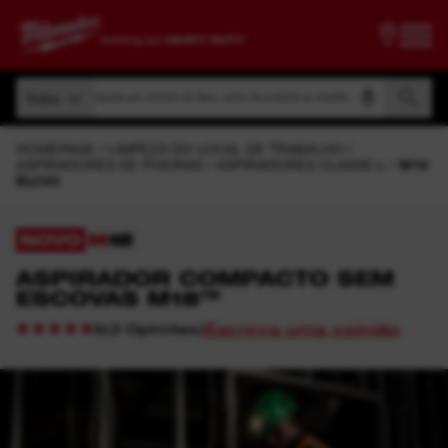
Pesquise por número do item, nome do produto ou modelo
Todos
Pesquise por número do item, nome do produto ou modelo
Todos
HOMEPAGE
LIMPEZA DO LOCAL DE TRABALHO
ASPIRADORES DE POEIRAS
ASPIRADORES CLASSE-L
M18
BLCV2
NOVO
ASPIRADOR COMPACTO SEM
ESCOVAS M18™
Escreva uma opinião
(
2
Opiniões
)
5