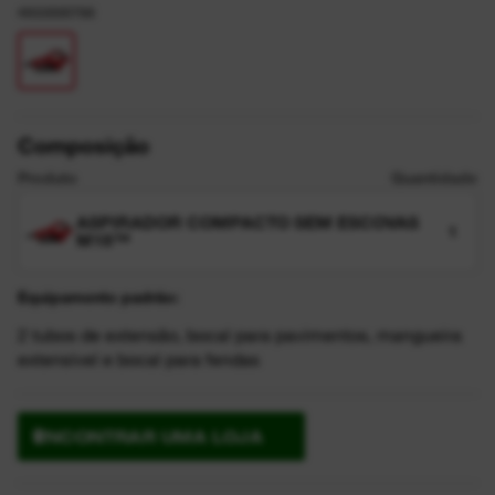
4933500788
Composição
Produto
Quantidade
ASPIRADOR COMPACTO SEM ESCOVAS
1
M18™
Equipamento padrão:
2 tubos de extensão, bocal para pavimentos, mangueira
extensível e bocal para fendas
ENCONTRAR UMA LOJA