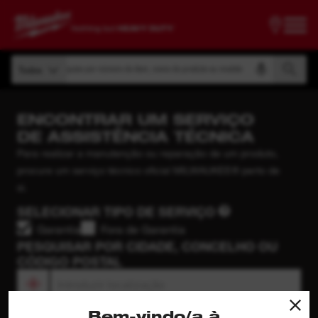
Pesquise por número do item, nome do produto ou modelo
Todos
Pesquise por número do item, nome do produto ou modelo
Todos
ENCONTRAR UM SERVIÇO
DE ASSISTÊNCIA TÉCNICA
Para realizar a manutenção ou reparação de um produto,
procure um serviço técnico oficial MILWAUKEE® perto de
si.
SELECIONAR TIPO DE SERVIÇO
Garantia
Fora de Garantia
PESQUISAR POR CIDADE, CONCELHO OU
CÓDIGO POSTAL
*Necessário para ver os resultados
Bem-vindo/a à