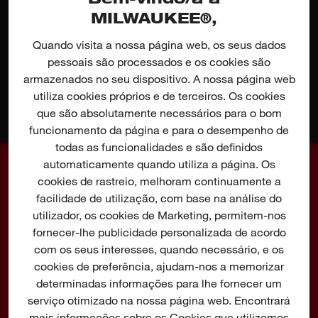
MILWAUKEE®,
PESQUISAR
Quando visita a nossa página web, os seus dados
pessoais são processados e os cookies são
MILWAUKEE® E-SERVICE
armazenados no seu dispositivo. A nossa página web
utiliza cookies próprios e de terceiros. Os cookies
DESCUBRA O SERVIÇO DE POS-VENDA
que são absolutamente necessários para o bom
funcionamento da página e para o desempenho de
todas as funcionalidades e são definidos
automaticamente quando utiliza a página. Os
FERRAMENTAS ELÉTRICAS
cookies de rastreio, melhoram continuamente a
facilidade de utilização, com base na análise do
Perfuração e cinzelagem
utilizador, os cookies de Marketing, permitem-nos
AGRICULTURA E PAISAGISMO
fornecer-lhe publicidade personalizada de acordo
Fixação
com os seus interesses, quando necessário, e os
Corta-relvas
Rebarbadoras e polidoras
ACESSÓRIOS
cookies de preferência, ajudam-nos a memorizar
Serrar e cortar
determinadas informações para lhe fornecer um
Demolição
Perfuração
serviço otimizado na nossa página web. Encontrará
Aparar e limpar
ARMAZENAMENTO
Betão
mais informações sobre os Cookies que utilizamos